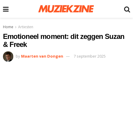
Home
Artiesten
Emotioneel moment: dit zeggen Suzan
& Freek
by
Maarten van Dongen
7 september 2025