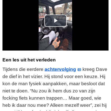
P
l
a
y
Een les uit het verleden
V
Tijdens die eerdere
achtervolging
kreeg Dave
de dief in het vizier. Hij stond voor een keuze. Hij
i
kon de man fysiek aanpakken, maar besloot dat
niet te doen. “Nu zou ik hem dus zo van zijn
d
focking fiets kunnen trappen… Maar goed, wie
e
heb ik daar nou mee? Alleen mezelf weer”, zei hij