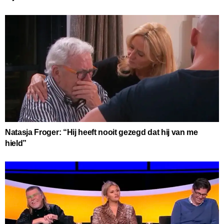
Natasja Froger: “Hij heeft nooit gezegd dat hij van me
hield”