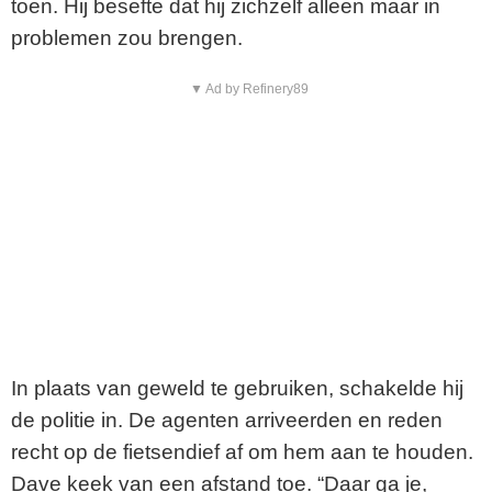
toen. Hij besefte dat hij zichzelf alleen maar in
o
problemen zou brengen.
▼ Ad by Refinery89
In plaats van geweld te gebruiken, schakelde hij
de politie in. De agenten arriveerden en reden
recht op de fietsendief af om hem aan te houden.
Dave keek van een afstand toe. “Daar ga je,