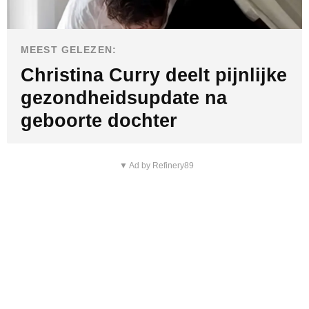
e
o
MEEST GELEZEN:
Christina Curry deelt pijnlijke
gezondheidsupdate na
geboorte dochter
▼ Ad by Refinery89