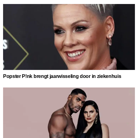
Popster P!nk brengt jaarwisseling door in ziekenhuis