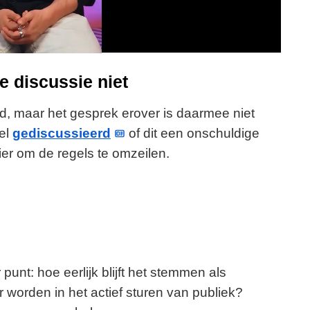
y
V
i
de discussie niet
d
rd, maar het gesprek erover is daarmee niet
el
gediscussieerd
of dit een onschuldige
e
er om de regels te omzeilen.
o
 punt: hoe eerlijk blijft het stemmen als
 worden in het actief sturen van publiek?