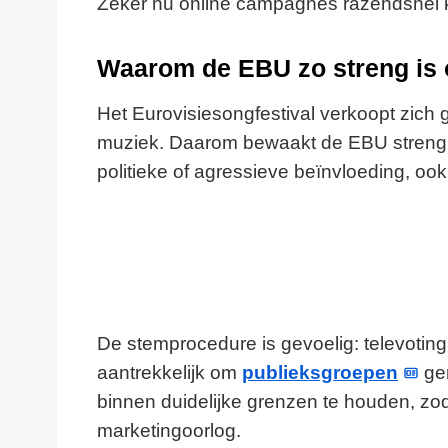
Zeker nu online campagnes razendsnel 
Waarom de EBU zo streng is op
Het Eurovisiesongfestival verkoopt zich g
muziek. Daarom bewaakt de EBU streng da
politieke of agressieve beïnvloeding, ook
De stemprocedure is gevoelig: televotin
aantrekkelijk om
publieksgroepen
ger
binnen duidelijke grenzen te houden, zoda
marketingoorlog.