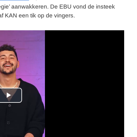
ategie’ aanwakkeren. De EBU vond de insteek
f KAN een tik op de vingers.
P
l
a