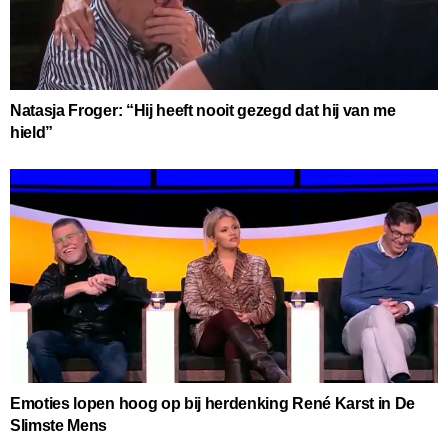
Natasja Froger: “Hij heeft nooit gezegd dat hij van me
hield”
Emoties lopen hoog op bij herdenking René Karst in De
Slimste Mens