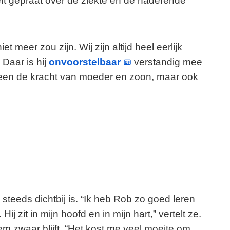
eeft gepraat over de ziekte en de naderende
et meer zou zijn. Wij zijn altijd heel eerlijk
Daar is hij
onvoorstelbaar
verstandig mee
een de kracht van moeder en zoon, maar ook
.
 steeds dichtbij is. “Ik heb Rob zo goed leren
ij zit in mijn hoofd en in mijn hart,” vertelt ze.
em zwaar blijft. “Het kost me veel moeite om