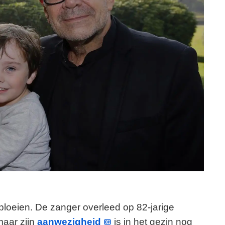
 bloeien. De zanger overleed op 82-jarige
maar zijn
aanwezigheid
is in het gezin nog