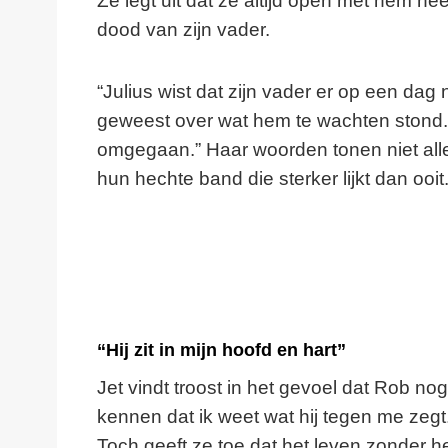
Ze legt uit dat ze altijd open met hem h
dood van zijn vader.
“Julius wist dat zijn vader er op een dag ni
geweest over wat hem te wachten stond. 
omgegaan.” Haar woorden tonen niet all
hun hechte band die sterker lijkt dan ooit
“Hij zit in mijn hoofd en hart”
Jet vindt troost in het gevoel dat Rob nog
kennen dat ik weet wat hij tegen me zegt. H
Toch geeft ze toe dat het leven zonder h