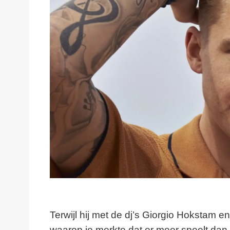
Terwijl hij met de dj’s Giorgio Hokstam 
waarop je merkte dat er meer speelt dan h