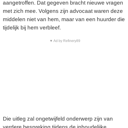
aangetroffen. Dat gegeven bracht nieuwe vragen
d
met zich mee. Volgens zijn advocaat waren deze
e
middelen niet van hem, maar van een huurder die
tijdelijk bij hem verbleef.
o
▼ Ad by Refinery89
Die uitleg zal ongetwijfeld onderwerp zijn van
verdere bespreking tijdens de inhoudelijke