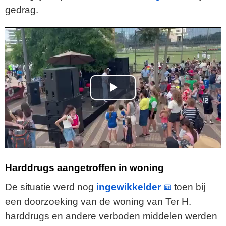
gedrag.
P
l
a
y
Harddrugs aangetroffen in woning
V
De situatie werd nog
ingewikkelder
toen bij
een doorzoeking van de woning van Ter H.
i
harddrugs en andere verboden middelen werden