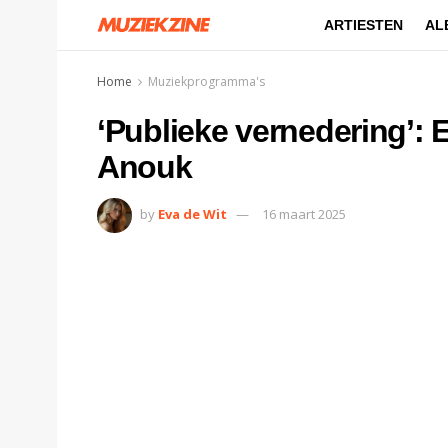
ARTIESTEN
AL
Home
Muziekprogramma's
‘Publieke vernedering’: 
Anouk
by
Eva de Wit
16 maart 2025