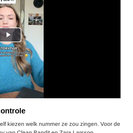
P
l
a
y
V
i
ontrole
d
elf kiezen welk nummer ze zou zingen. Voor de
ny
van Clean Bandit en Zara Larsson