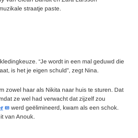
e
 muzikale straatje paste.
o
kledingkeuze. “Je wordt in een mal geduwd die
gaat, is het je eigen schuld”, zegt Nina.
m zowel haar als Nikita naar huis te sturen. Dat
mdat ze wel had verwacht dat zijzelf zou
r
werd geëlimineerd, kwam als een schok.
uit van Anouk.