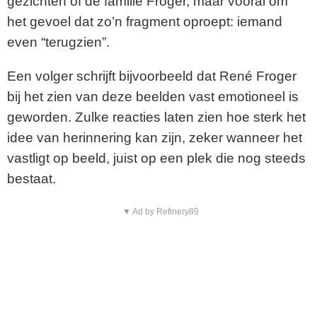
gezichten of de familie Froger, maar vooral om
d
het gevoel dat zo’n fragment oproept: iemand
e
even “terugzien”.
o
Een volger schrijft bijvoorbeeld dat René Froger
bij het zien van deze beelden vast emotioneel is
geworden. Zulke reacties laten zien hoe sterk het
idee van herinnering kan zijn, zeker wanneer het
vastligt op beeld, juist op een plek die nog steeds
bestaat.
▼ Ad by Refinery89