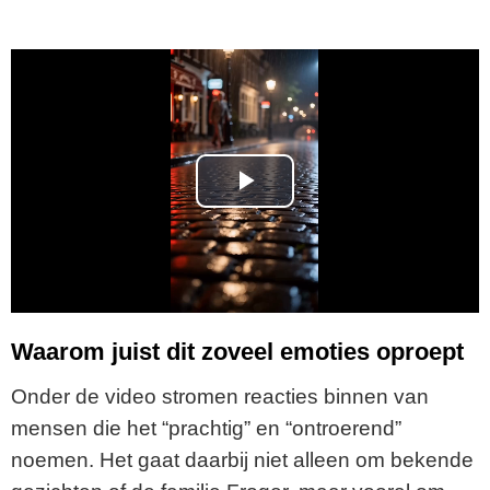
P
l
a
y
Waarom juist dit zoveel emoties oproept
V
Onder de video stromen reacties binnen van
mensen die het “prachtig” en “ontroerend”
i
noemen. Het gaat daarbij niet alleen om bekende