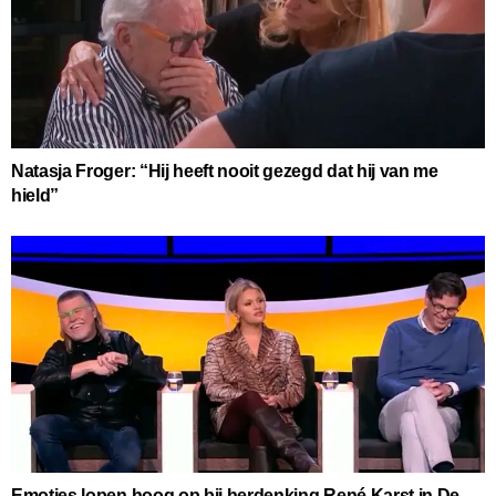
Natasja Froger: “Hij heeft nooit gezegd dat hij van me
hield”
Emoties lopen hoog op bij herdenking René Karst in De