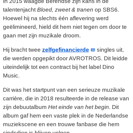
In 2015 waagde Berendse zijn kans in de
talentenjacht
Bloed, zweet & tranen
op SBS6.
Hoewel hij na slechts één aflevering werd
geëlimineerd, hield dit hem niet tegen om door te
gaan met zijn muzikale droom.
Hij bracht twee
zelfgefinancierde
singles uit,
die werden opgepikt door AVROTROS. Dit leidde
uiteindelijk tot een contract bij het label Dino
Music.
Dit was het startpunt van een serieuze muzikale
carrière, die in 2018 resulteerde in de release van
zijn debuutalbum
Het einde van het begin
. Dit
album gaf hem een vaste plek in de Nederlandse
muziekscene en een trouwe fanbase die hem
sindsdien is blijven volgen.