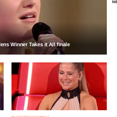
NI
ens Winner Takes it All finale