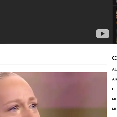
C
AL
AR
FE
ME
MU