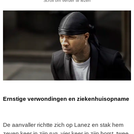
Scroll om verder te lezen
Ernstige verwondingen en ziekenhuisopname
De aanvaller richtte zich op Lanez en stak hem
zeven keer in zijn rug, vier keer in zijn borst, twee