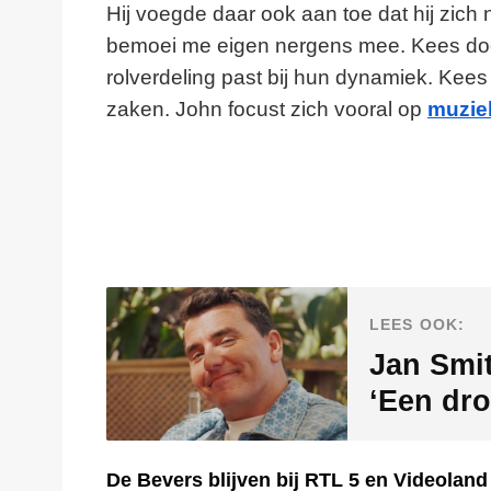
Hij voegde daar ook aan toe dat hij zich
bemoei me eigen nergens mee. Kees doe
rolverdeling past bij hun dynamiek. Kees
zaken. John focust zich vooral op
muzie
LEES OOK:
Jan Smit
‘Een dr
De Bevers blijven bij RTL 5 en Videoland