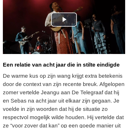
P
l
a
y
Een relatie van acht jaar die in stilte eindigde
V
De warme kus op zijn wang krijgt extra betekenis
door de context van zijn recente breuk. Afgelopen
i
zomer vertelde Jeangu aan De Telegraaf dat hij
en Sebas na acht jaar uit elkaar zijn gegaan. Je
d
voelde in zijn woorden dat hij de situatie zo
e
respectvol mogelijk wilde houden. Hij vertelde dat
ze “voor zover dat kan” op een goede manier uit