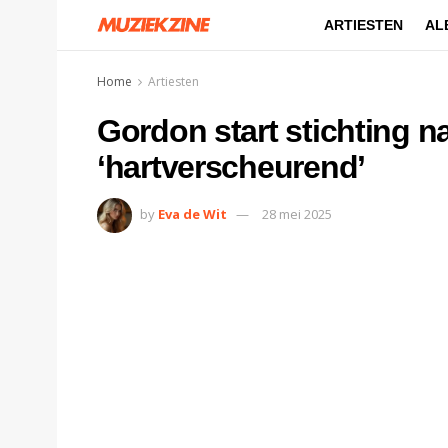
ARTIESTEN
AL
Home
Artiesten
Gordon start stichting 
‘hartverscheurend’
by
Eva de Wit
28 mei 2025