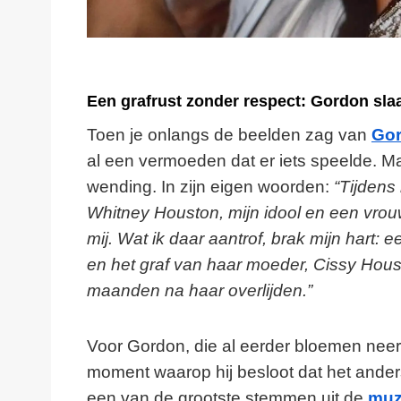
Een grafrust zonder respect: Gordon sla
Toen je onlangs de beelden zag van
Go
al een vermoeden dat er iets speelde. Ma
wending. In zijn eigen woorden:
“Tijdens 
Whitney Houston, mijn idool en een vro
mij. Wat ik daar aantrof, brak mijn hart
en het graf van haar moeder, Cissy Housto
maanden na haar overlijden.”
Voor Gordon, die al eerder bloemen neerl
moment waarop hij besloot dat het ander
een van de grootste stemmen uit de
muz