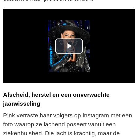
P
l
a
y
Afscheid, herstel en een onverwachte
jaarwisseling
V
P!nk verraste haar volgers op Instagram met een
i
foto waarop ze lachend poseert vanuit een
ziekenhuisbed. Die lach is krachtig, maar de
d