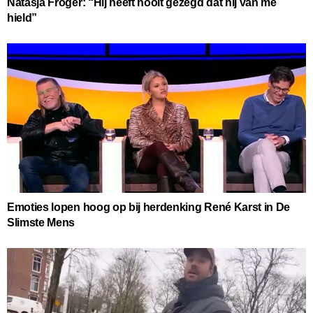
Natasja Froger: “Hij heeft nooit gezegd dat hij van me
hield”
Emoties lopen hoog op bij herdenking René Karst in De
Slimste Mens