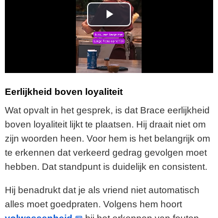
P
l
a
y
Eerlijkheid boven loyaliteit
V
Wat opvalt in het gesprek, is dat Brace eerlijkheid
boven loyaliteit lijkt te plaatsen. Hij draait niet om
i
zijn woorden heen. Voor hem is het belangrijk om
te erkennen dat verkeerd gedrag gevolgen moet
d
hebben. Dat standpunt is duidelijk en consistent.
e
Hij benadrukt dat je als vriend niet automatisch
o
alles moet goedpraten. Volgens hem hoort