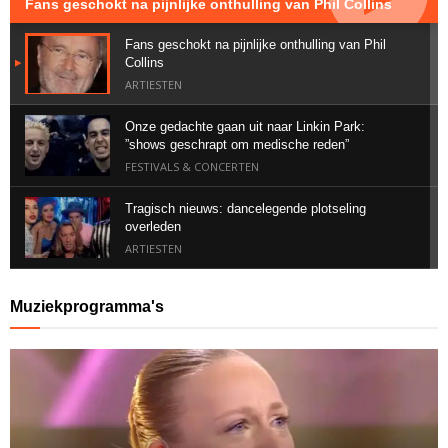
Fans geschokt na pijnlijke onthulling van Phil Collins
Fans geschokt na pijnlijke onthulling van Phil
Collins
ARTIESTEN
Onze gedachte gaan uit naar Linkin Park:
”shows geschrapt om medische reden”
FESTIVALS & CONCERTEN
Tragisch nieuws: dancelegende plotseling
overleden
ARTIESTEN
Geweldig nieuws voor Suzan & Freek vanuit het
Muziekprogramma's
buitenland
ALBUMS & SINGLES
Bizarre post van Memphis Depay zorgt voor
ophef
ARTIESTEN