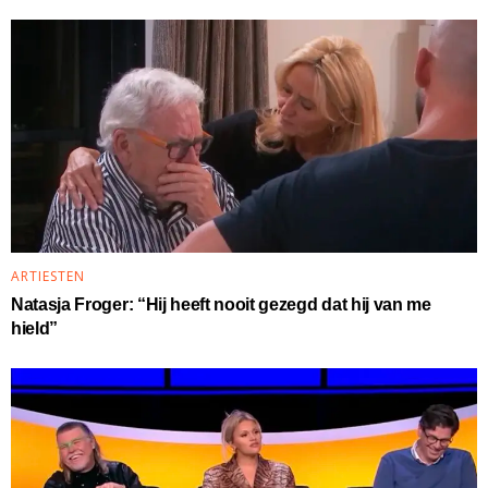
ARTIESTEN
Natasja Froger: “Hij heeft nooit gezegd dat hij van me
hield”